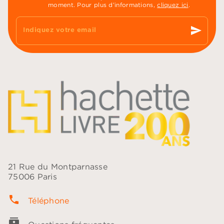
moment. Pour plus d’informations,
cliquez ici
.
send
Indiquez votre email
21 Rue du Montparnasse
75006 Paris
phone
Téléphone
contacts