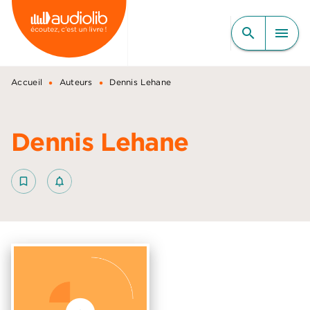
MENU
RECHERCHE
CONTENU
search
menu
PIED DE PAGE
•
•
Accueil
Auteurs
Dennis Lehane
Dennis Lehane
bookmark_border
notifications_none_outlined