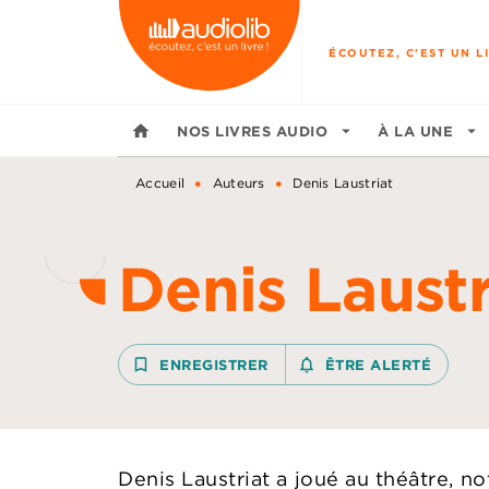
MENU
RECHERCHE
CONTENU
ÉCOUTEZ, C'EST UN LI
home
NOS LIVRES AUDIO
arrow_drop_down
À LA UNE
arrow_drop_down
•
•
Accueil
Auteurs
Denis Laustriat
Denis Laustr
bookmark_border
ENREGISTRER
notifications_none_outline
ÊTRE ALERTÉ
Denis Laustriat a joué au théâtre, 