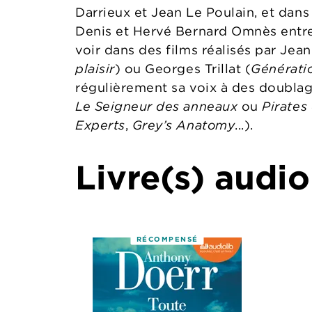
Darrieux et Jean Le Poulain, et dan
Denis et Hervé Bernard Omnès entre 
voir dans des films réalisés par Jea
plaisir
) ou Georges Trillat (
Générati
régulièrement sa voix à des doubla
Le Seigneur des anneaux
ou
Pirates
Experts
,
Grey’s Anatomy
...).
Livre(s) audio
RÉCOMPENSÉ