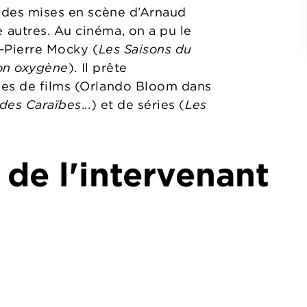
s des mises en scène d’Arnaud
autres. Au cinéma, on a pu le
n-Pierre Mocky (
Les Saisons du
on oxygène
). Il prête
ges de films (Orlando Bloom dans
 des Caraïbes
...) et de séries (
Les
 de l'intervenant