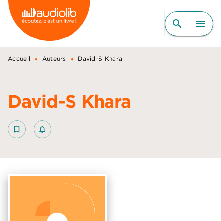
MENU
RECHERCHE
CONTENU
search
menu
PIED DE PAGE
•
•
Accueil
Auteurs
David-S Khara
David-S Khara
bookmark_border
notifications_none_outlined