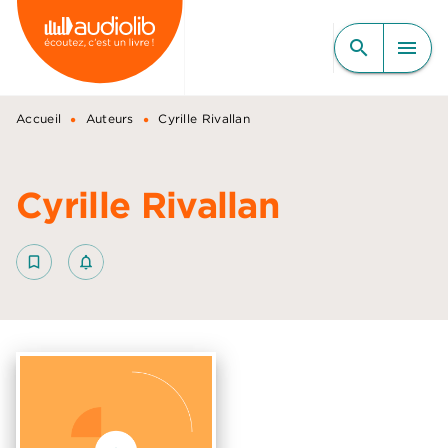
MENU
RECHERCHE
CONTENU
search
menu
PIED DE PAGE
•
•
Accueil
Auteurs
Cyrille Rivallan
Cyrille Rivallan
bookmark_border
notifications_none_outlined