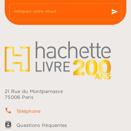
send
Indiquez votre email
21 Rue du Montparnasse
75006 Paris
phone
Téléphone
contacts
Questions fréquentes