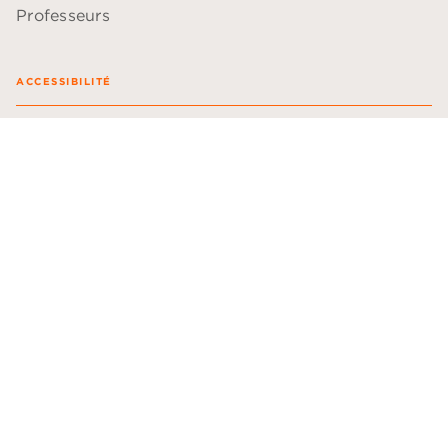
Professeurs
ACCESSIBILITÉ
Plan du site
Accessibilité: non conforme
Données personnelles
Paramétrer vos cookies
Mentions légales
Conditions générales d'utilisation
Charte de référencement