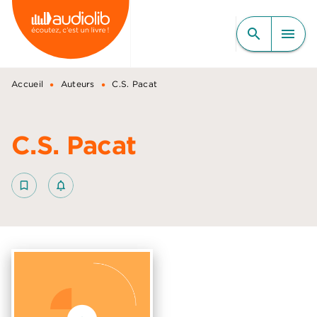
MENU
RECHERCHE
CONTENU
search
menu
PIED DE PAGE
•
•
Accueil
Auteurs
C.S. Pacat
C.S. Pacat
bookmark_border
notifications_none_outlined