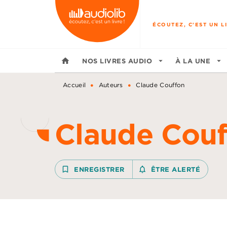
MENU
RECHERCHE
CONTENU
ÉCOUTEZ, C'EST UN LI
home
NOS LIVRES AUDIO
arrow_drop_down
À LA UNE
arrow_drop_down
•
•
Accueil
Auteurs
Claude Couffon
Claude Couf
bookmark_border
ENREGISTRER
notifications_none_outline
ÊTRE ALERTÉ