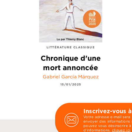
LITTÉRATURE CLASSIQUE
Chronique d'une
mort annoncée
Gabriel García Márquez
15/01/2025
Inscrivez-vous à
Votre adresse e-mail sera
envoyer des informations s
pouvez vous désinscrire à
d’informations,
cliquez ici
.