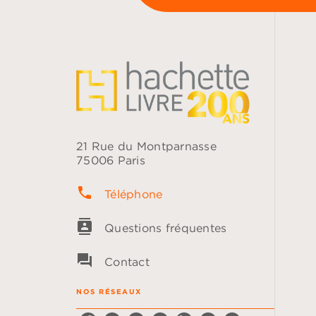
21 Rue du Montparnasse
75006 Paris
phone
Téléphone
contacts
Questions fréquentes
question_answer
Contact
NOS RÉSEAUX