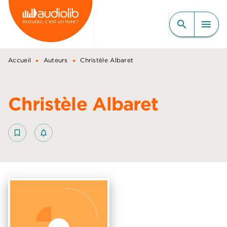
MENU
RECHERCHE
CONTENU
search
menu
PIED DE PAGE
•
•
Accueil
Auteurs
Christèle Albaret
Christèle Albaret
bookmark_border
notifications_none_outlined