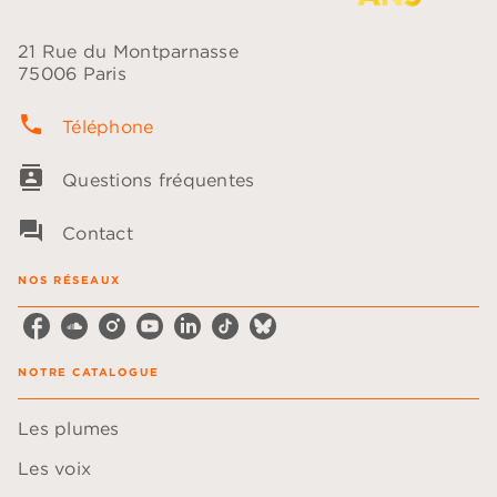
21 Rue du Montparnasse
75006 Paris
phone
Téléphone
contacts
Questions fréquentes
question_answer
Contact
NOS RÉSEAUX
NOTRE CATALOGUE
Les plumes
Les voix