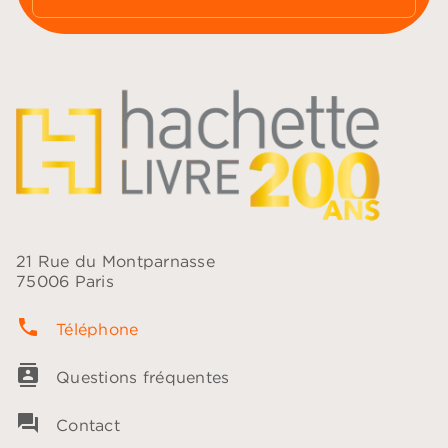
21 Rue du Montparnasse
75006 Paris
phone
Téléphone
contacts
Questions fréquentes
question_answer
Contact