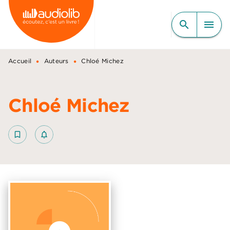
MENU
RECHERCHE
CONTENU
search
menu
PIED DE PAGE
•
•
Accueil
Auteurs
Chloé Michez
Chloé Michez
bookmark_border
notifications_none_outlined