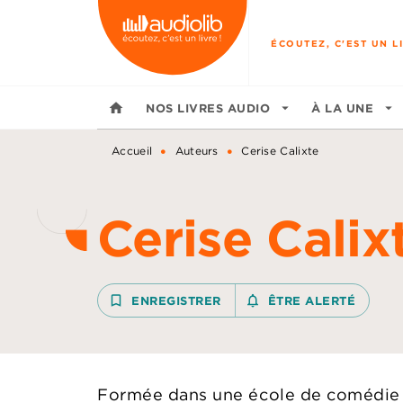
MENU
RECHERCHE
CONTENU
ÉCOUTEZ, C'EST UN LI
home
NOS LIVRES AUDIO
arrow_drop_down
À LA UNE
arrow_drop_down
•
•
Accueil
Auteurs
Cerise Calixte
Cerise Calix
bookmark_border
ENREGISTRER
notifications_none_outline
ÊTRE ALERTÉ
Formée dans une école de comédie mu