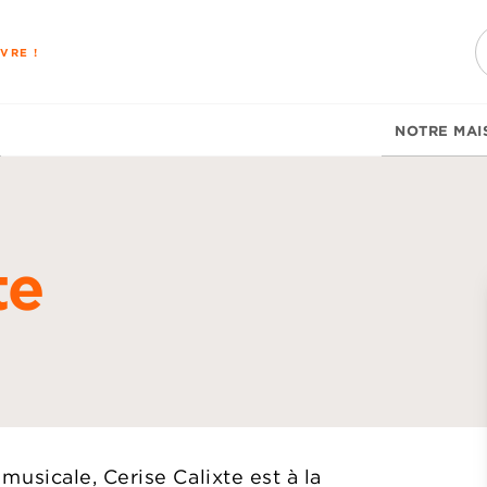
PIED DE PAGE
VRE !
NOTRE MAI
te
d
sicale, Cerise Calixte est à la