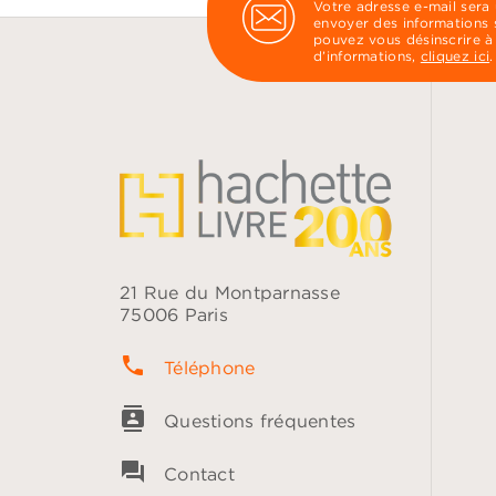
Votre adresse e-mail sera
envoyer des informations s
pouvez vous désinscrire à
d’informations,
cliquez ici
.
21 Rue du Montparnasse
75006 Paris
phone
Téléphone
contacts
Questions fréquentes
question_answer
Contact