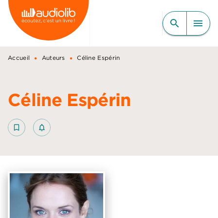
MENU
RECHERCHE
CONTENU
search
menu
PIED DE PAGE
•
•
Accueil
Auteurs
Céline Espérin
Céline Espérin
bookmark_border
notifications_none_outlined