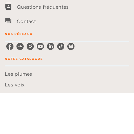
contacts
Questions fréquentes
question_answer
Contact
NOS RÉSEAUX
NOTRE CATALOGUE
Les plumes
Les voix
LA MAISON
Qui sommes-nous ?
Boutique CD