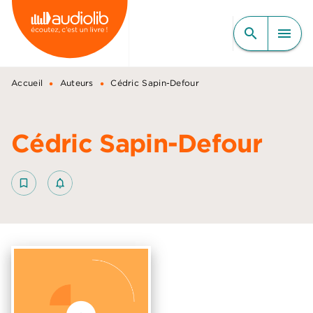
MENU
RECHERCHE
CONTENU
search
menu
PIED DE PAGE
•
•
Accueil
Auteurs
Cédric Sapin-Defour
Cédric Sapin-Defour
bookmark_border
notifications_none_outlined