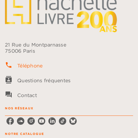
21 Rue du Montparnasse
75006 Paris
phone
Téléphone
contacts
Questions fréquentes
question_answer
Contact
NOS RÉSEAUX
NOTRE CATALOGUE