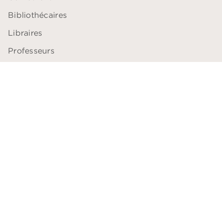
Bibliothécaires
Libraires
Professeurs
ACCESSIBILITÉ
Plan du site
Accessibilité: non conforme
Données personnelles
Paramétrer vos cookies
Mentions légales
Conditions générales d'utilisation