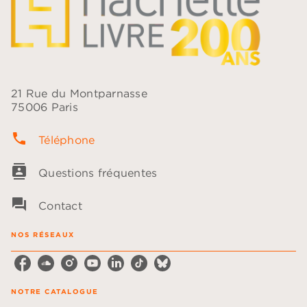
21 Rue du Montparnasse
75006 Paris
phone
Téléphone
contacts
Questions fréquentes
question_answer
Contact
NOS RÉSEAUX
NOTRE CATALOGUE