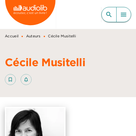
MENU
RECHERCHE
CONTENU
search
menu
PIED DE PAGE
•
•
Accueil
Auteurs
Cécile Musitelli
Cécile Musitelli
bookmark_border
notifications_none_outlined