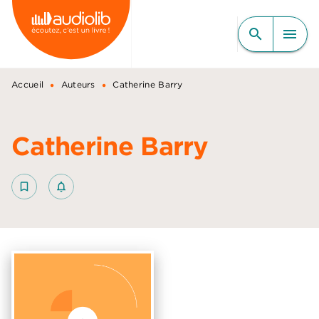
MENU
RECHERCHE
CONTENU
search
menu
PIED DE PAGE
•
•
Accueil
Auteurs
Catherine Barry
Catherine Barry
bookmark_border
notifications_none_outlined