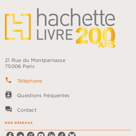
21 Rue du Montparnasse
75006 Paris
phone
Téléphone
contacts
Questions fréquentes
question_answer
Contact
NOS RÉSEAUX