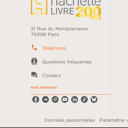
21 Rue du Montparnasse
75006 Paris
phone
Téléphone
contacts
Questions fréquentes
question_answer
Contact
NOS RÉSEAUX
Données personnelles
Paramétrer 