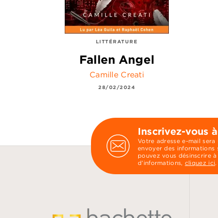
LITTÉRATURE
Fallen Angel
Camille Creati
28/02/2024
Inscrivez-vous à
Votre adresse e-mail sera
envoyer des informations s
pouvez vous désinscrire à
d’informations,
cliquez ici
.