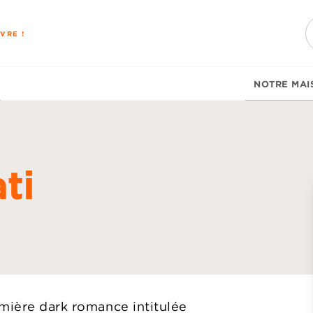
PIED DE PAGE
VRE !
NOTRE MAI
ti
d
emière dark romance intitulée