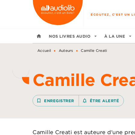
MENU
RECHERCHE
CONTENU
ÉCOUTEZ, C'EST UN LI
home
NOS LIVRES AUDIO
arrow_drop_down
À LA UNE
arrow_drop_down
•
•
Accueil
Auteurs
Camille Creati
Camille Crea
bookmark_border
ENREGISTRER
notifications_none_outline
ÊTRE ALERTÉ
Camille Creati est auteure d'une pr