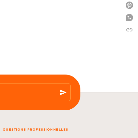
P
link
C
send
QUESTIONS PROFESSIONNELLES