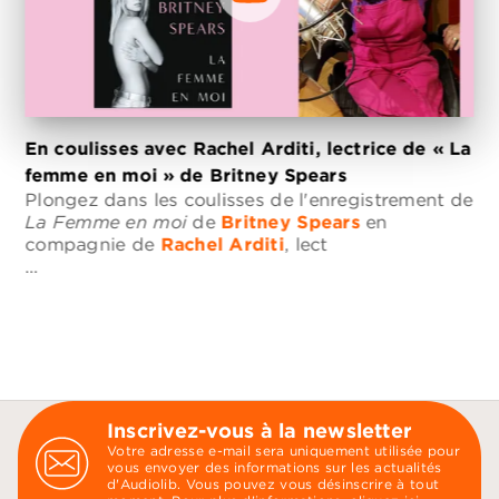
En coulisses avec Rachel Arditi, lectrice de « La
femme en moi » de Britney Spears
Plongez dans les coulisses de l'enregistrement de
La Femme en moi
de
Britney Spears
en
compagnie de
Rachel Arditi
, lect
…
Inscrivez-vous à la newsletter
Votre adresse e-mail sera uniquement utilisée pour
vous envoyer des informations sur les actualités
d'Audiolib. Vous pouvez vous désinscrire à tout