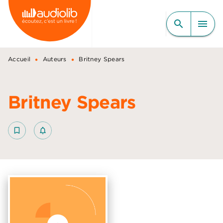
MENU
RECHERCHE
CONTENU
search
menu
PIED DE PAGE
•
•
Accueil
Auteurs
Britney Spears
Britney Spears
bookmark_border
notifications_none_outlined