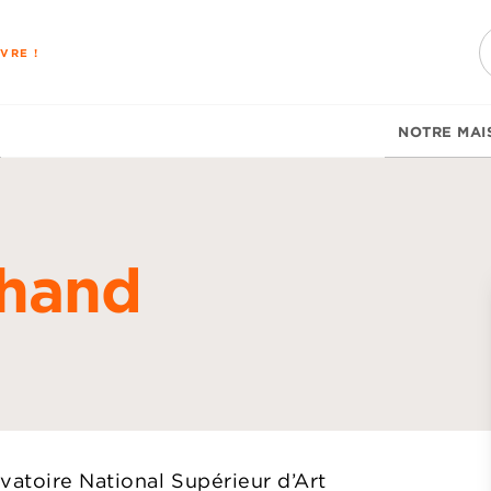
PIED DE PAGE
VRE !
NOTRE MAI
chand
d
atoire National Supérieur d’Art