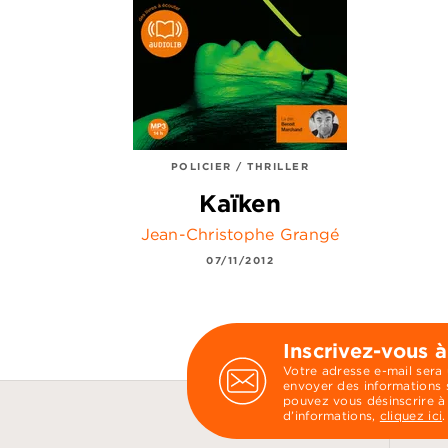
POLICIER / THRILLER
Kaïken
Jean-Christophe Grangé
07/11/2012
Inscrivez-vous à
Votre adresse e-mail sera
envoyer des informations s
pouvez vous désinscrire à
d’informations,
cliquez ici
.