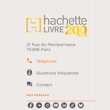
21 Rue du Montparnasse
75006 Paris
phone
Téléphone
contacts
Questions fréquentes
question_answer
Contact
NOS RÉSEAUX