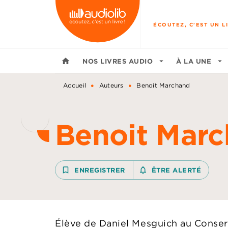
MENU
RECHERCHE
CONTENU
ÉCOUTEZ, C'EST UN LI
home
NOS LIVRES AUDIO
arrow_drop_down
À LA UNE
arrow_drop_down
•
•
Accueil
Auteurs
Benoit Marchand
Benoit Mar
bookmark_border
ENREGISTRER
notifications_none_outline
ÊTRE ALERTÉ
Élève de Daniel Mesguich au Conserv