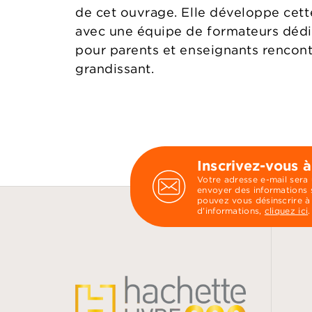
de cet ouvrage. Elle développe cet
avec une équipe de formateurs dédié
pour parents et enseignants rencont
grandissant.
Inscrivez-vous à
Votre adresse e-mail sera
envoyer des informations s
pouvez vous désinscrire à
d’informations,
cliquez ici
.