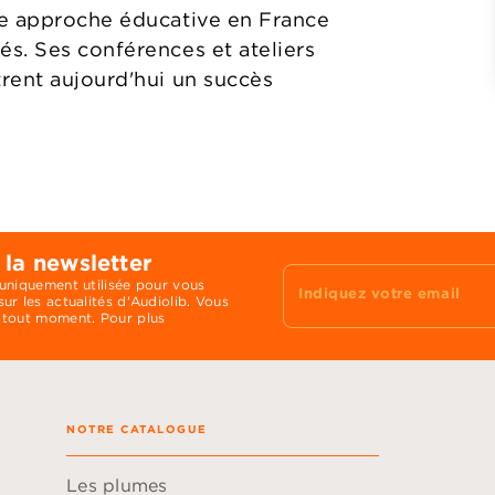
te approche éducative en France
s. Ses conférences et ateliers
rent aujourd'hui un succès
 la newsletter
 uniquement utilisée pour vous
Indiquez votre email
ur les actualités d'Audiolib. Vous
 tout moment. Pour plus
NOTRE CATALOGUE
Les plumes