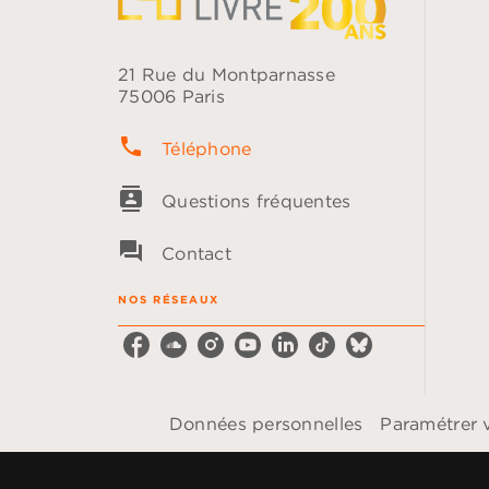
21 Rue du Montparnasse
75006 Paris
phone
Téléphone
contacts
Questions fréquentes
question_answer
Contact
NOS RÉSEAUX
Données personnelles
Paramétrer 