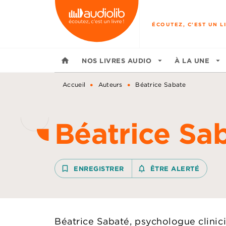
MENU
RECHERCHE
CONTENU
ÉCOUTEZ, C'EST UN LI
home
NOS LIVRES AUDIO
arrow_drop_down
À LA UNE
arrow_drop_down
•
•
Accueil
Auteurs
Béatrice Sabate
Béatrice Sa
bookmark_border
ENREGISTRER
notifications_none_outline
ÊTRE ALERTÉ
Béatrice Sabaté, psychologue clinici