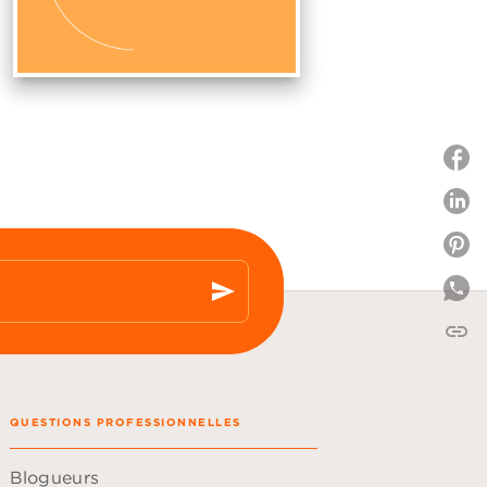
P
P
send
link
C
QUESTIONS PROFESSIONNELLES
Blogueurs