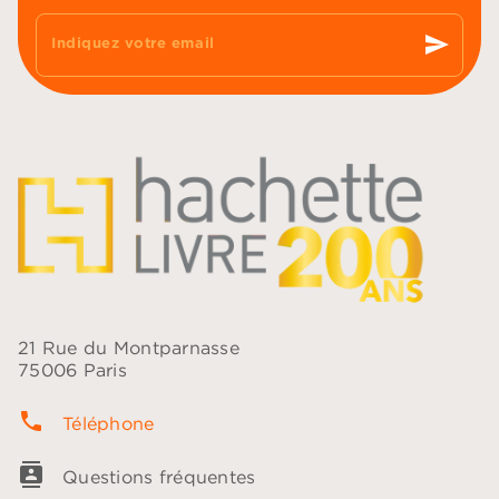
send
Indiquez votre email
21 Rue du Montparnasse
75006 Paris
phone
Téléphone
contacts
Questions fréquentes