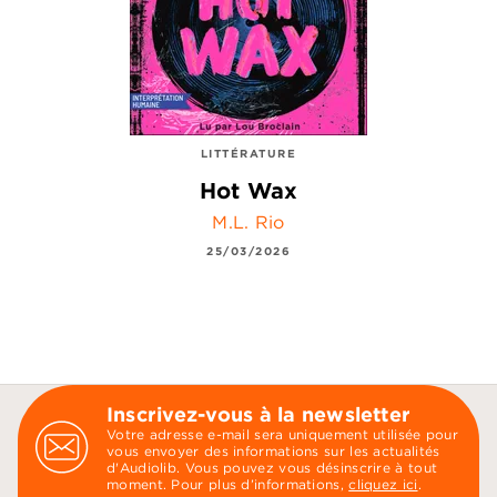
LITTÉRATURE
Hot Wax
M.L. Rio
25/03/2026
Inscrivez-vous à la newsletter
Votre adresse e-mail sera uniquement utilisée pour
vous envoyer des informations sur les actualités
d'Audiolib. Vous pouvez vous désinscrire à tout
moment. Pour plus d’informations,
cliquez ici
.