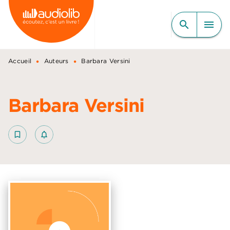
MENU
RECHERCHE
CONTENU
search
menu
PIED DE PAGE
•
•
Accueil
Auteurs
Barbara Versini
Barbara Versini
bookmark_border
notifications_none_outlined