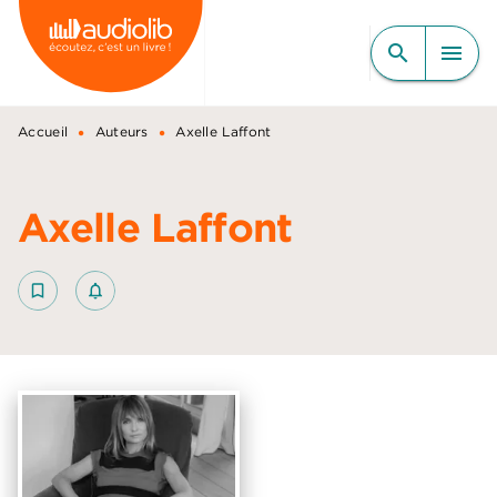
MENU
RECHERCHE
CONTENU
search
menu
PIED DE PAGE
•
•
Accueil
Auteurs
Axelle Laffont
Axelle Laffont
bookmark_border
notifications_none_outlined