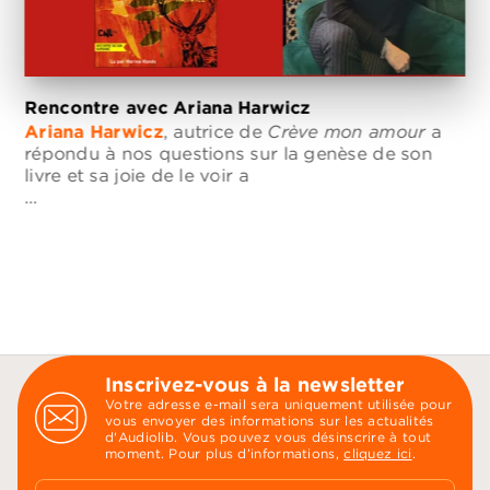
Rencontre avec Ariana Harwicz
Ariana Harwicz
, autrice de
Crève mon amour
a
répondu à nos questions sur la genèse de son
livre et sa joie de le voir a
…
Inscrivez-vous à la newsletter
Votre adresse e-mail sera uniquement utilisée pour
vous envoyer des informations sur les actualités
d'Audiolib. Vous pouvez vous désinscrire à tout
moment. Pour plus d’informations,
cliquez ici
.