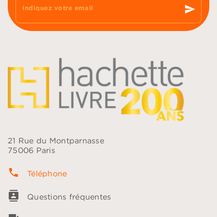
send
Indiquez votre email
21 Rue du Montparnasse
75006 Paris
phone
Téléphone
contacts
Questions fréquentes