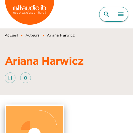
MENU
RECHERCHE
CONTENU
search
menu
PIED DE PAGE
•
•
Accueil
Auteurs
Ariana Harwicz
Ariana Harwicz
bookmark_border
notifications_none_outlined