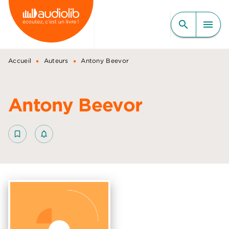
MENU
RECHERCHE
CONTENU
search
menu
PIED DE PAGE
•
•
Accueil
Auteurs
Antony Beevor
Antony Beevor
bookmark_border
notifications_none_outlined