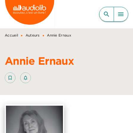
MENU
RECHERCHE
CONTENU
search
menu
PIED DE PAGE
•
•
Accueil
Auteurs
Annie Ernaux
Annie Ernaux
bookmark_border
notifications_none_outlined