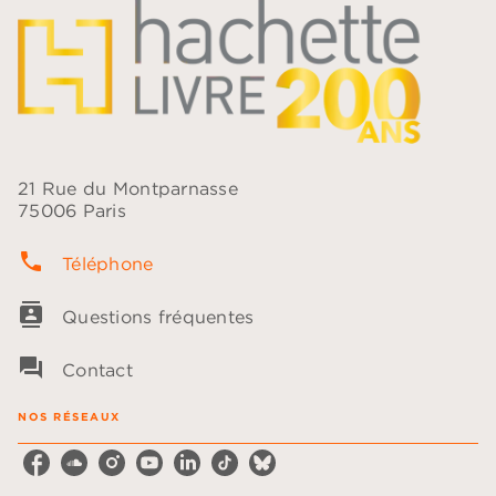
21 Rue du Montparnasse
75006 Paris
phone
Téléphone
contacts
Questions fréquentes
question_answer
Contact
NOS RÉSEAUX