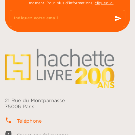
moment. Pour plus d’informations,
cliquez ici
.
send
Indiquez votre email
21 Rue du Montparnasse
75006 Paris
phone
Téléphone
contacts