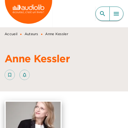
MENU
RECHERCHE
CONTENU
search
menu
PIED DE PAGE
•
•
Accueil
Auteurs
Anne Kessler
Anne Kessler
bookmark_border
notifications_none_outlined