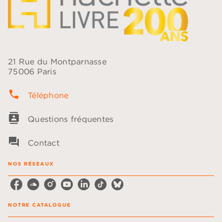
21 Rue du Montparnasse
75006 Paris
phone
Téléphone
contacts
Questions fréquentes
question_answer
Contact
NOS RÉSEAUX
NOTRE CATALOGUE