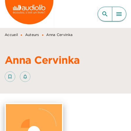
MENU
RECHERCHE
CONTENU
search
menu
PIED DE PAGE
•
•
Accueil
Auteurs
Anna Cervinka
Anna Cervinka
bookmark_border
notifications_none_outlined