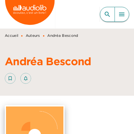
MENU
RECHERCHE
CONTENU
search
menu
PIED DE PAGE
•
•
Accueil
Auteurs
Andréa Bescond
Andréa Bescond
bookmark_border
notifications_none_outlined