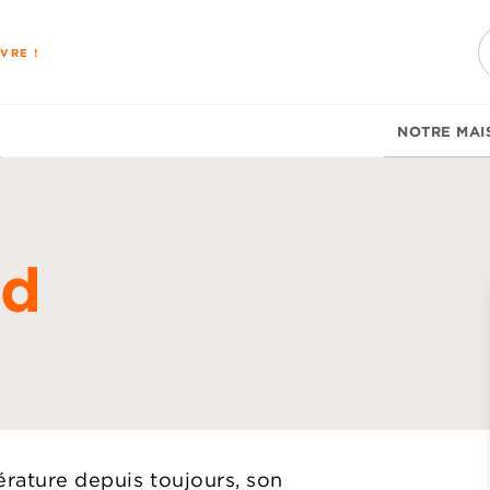
PIED DE PAGE
VRE !
NOTRE MAI
nd
d
érature depuis toujours, son