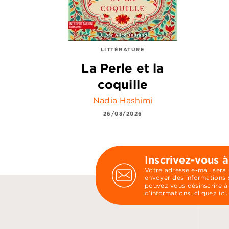
LITTÉRATURE
La Perle et la
coquille
Nadia Hashimi
26/08/2026
Inscrivez-vous à
Votre adresse e-mail sera
envoyer des informations s
pouvez vous désinscrire à
d’informations,
cliquez ici
.