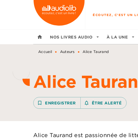
MENU
RECHERCHE
CONTENU
ÉCOUTEZ, C'EST UN LI
home
NOS LIVRES AUDIO
arrow_drop_down
À LA UNE
arrow_drop_down
•
•
Accueil
Auteurs
Alice Taurand
Alice Taura
bookmark_border
ENREGISTRER
notifications_none_outline
ÊTRE ALERTÉ
Alice Taurand est passionnée de litt