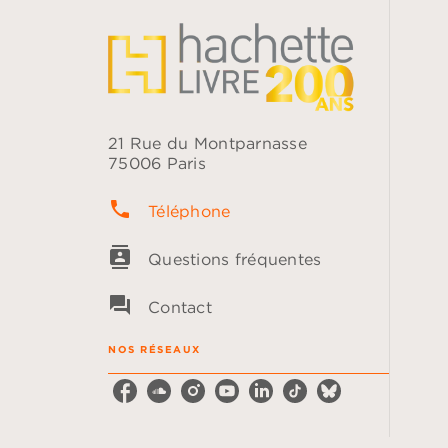
21 Rue du Montparnasse
75006 Paris
phone
Téléphone
contacts
Questions fréquentes
question_answer
Contact
NOS RÉSEAUX