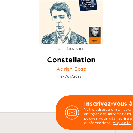
LITTÉRATURE
Constellation
Adrien Bosc
14/01/2015
Inscrivez-vous à
Votre adresse e-mail sera
envoyer des informations s
pouvez vous désinscrire à
d’informations,
cliquez ici
.