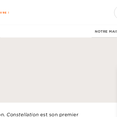
PIED DE PAGE
VRE !
NOTRE MAI
d
on.
Constellation
est son premier