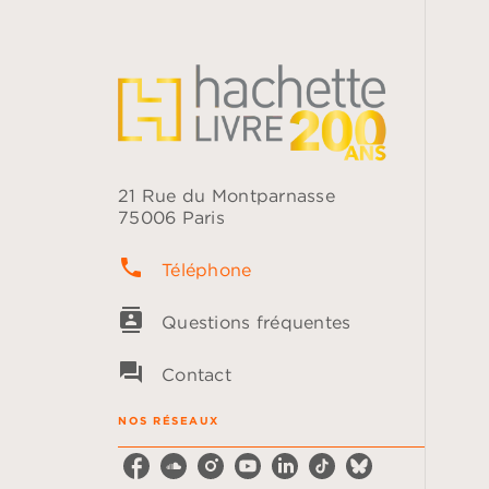
21 Rue du Montparnasse
75006 Paris
phone
Téléphone
contacts
Questions fréquentes
question_answer
Contact
NOS RÉSEAUX