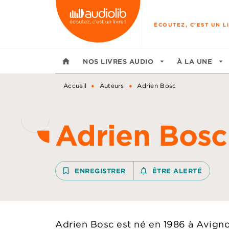
MENU
RECHERCHE
CONTENU
ÉCOUTEZ, C'EST UN LI
home
NOS LIVRES AUDIO
arrow_drop_down
À LA UNE
arrow_drop_down
•
•
Accueil
Auteurs
Adrien Bosc
Adrien Bosc
bookmark_border
ENREGISTRER
notifications_none_outline
ÊTRE ALERTÉ
Adrien Bosc est né en 1986 à Avign