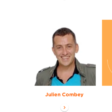
Julien Combey
chevron_right