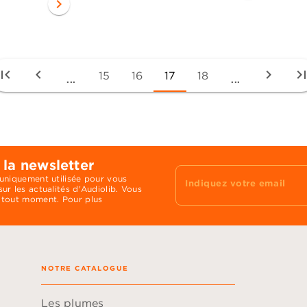
chevron_right
irst_page
chevron_left
chevron_right
last_pa
15
16
17
18
...
...
 la newsletter
 uniquement utilisée pour vous
Indiquez votre email
ur les actualités d'Audiolib. Vous
 tout moment. Pour plus
NOTRE CATALOGUE
Les plumes