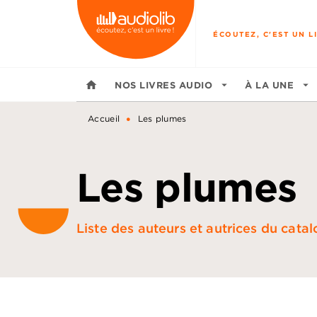
MENU
RECHERCHE
CONTENU
ÉCOUTEZ, C'EST UN LI
home
NOS LIVRES AUDIO
arrow_drop_down
À LA UNE
arrow_drop_down
•
Accueil
Les plumes
Les plumes
Liste des auteurs et autrices du cata