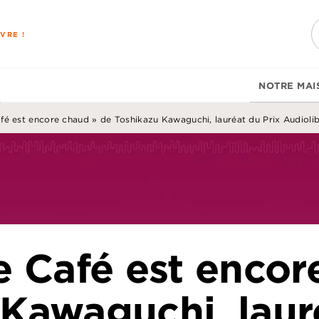
PIED DE PAGE
VRE !
NOTRE MAI
afé est encore chaud » de Toshikazu Kawaguchi, lauréat du Prix Audiolib
e Café est enco
Kawaguchi, laur