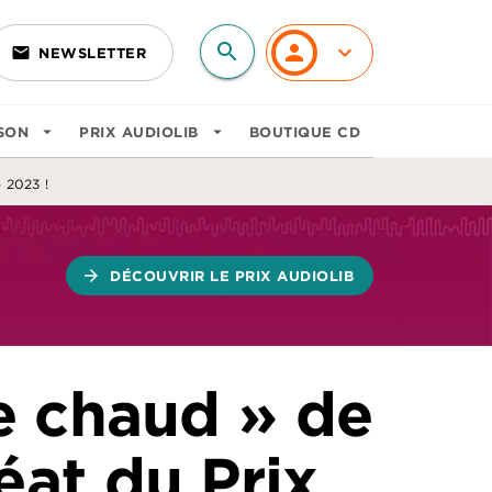
search
personn
keyboard_arrow_down
email
NEWSLETTER
search
SON
arrow_drop_down
PRIX AUDIOLIB
arrow_drop_down
BOUTIQUE CD
 2023 !
arrow_forward
DÉCOUVRIR LE PRIX AUDIOLIB
re chaud » de
éat du Prix