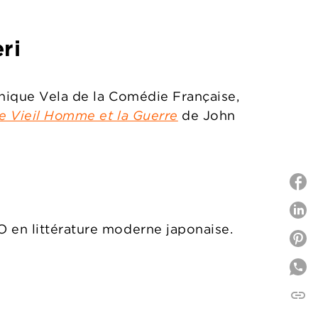
teri
onique Vela de la Comédie Française,
e Vieil Homme et la Guerre
de John
P
O en littérature moderne japonaise.
P
link
C