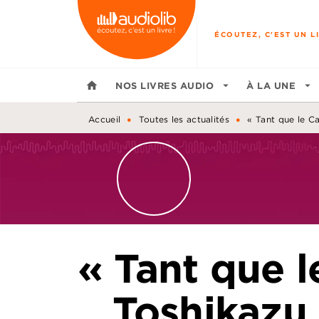
MENU
RECHERCHE
CONTENU
ÉCOUTEZ, C'EST UN LI
home
NOS LIVRES AUDIO
arrow_drop_down
À LA UNE
arrow_drop_down
•
•
Accueil
Toutes les actualités
« Tant que le C
« Tant que l
Toshikazu 