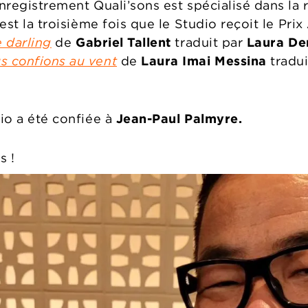
enregistrement Quali’sons est spécialisé dans la 
'est la troisième fois que le Studio reçoit le Prix
 darling
de
Gabriel Tallent
traduit par
Laura Der
s confions au vent
de
Laura Imai Messina
tradui
dio a été confiée à
Jean-Paul Palmyre.
s !