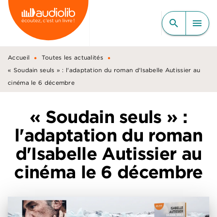
MENU
RECHERCHE
CONTENU
search
menu
PIED DE PAGE
•
•
Accueil
Toutes les actualités
« Soudain seuls » : l'adaptation du roman d'Isabelle Autissier au
cinéma le 6 décembre
« Soudain seuls » :
l'adaptation du roman
d'Isabelle Autissier au
cinéma le 6 décembre