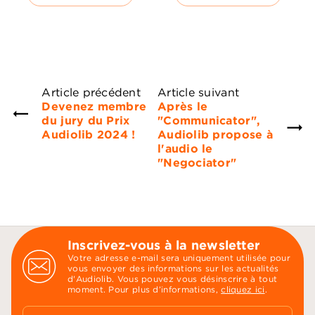
Article précédent
Article suivant
Devenez membre
Après le
du jury du Prix
"Communicator",
Audiolib 2024 !
Audiolib propose à
l'audio le
"Negociator"
Inscrivez-vous à la newsletter
Votre adresse e-mail sera uniquement utilisée pour
vous envoyer des informations sur les actualités
d'Audiolib. Vous pouvez vous désinscrire à tout
moment. Pour plus d’informations,
cliquez ici
.