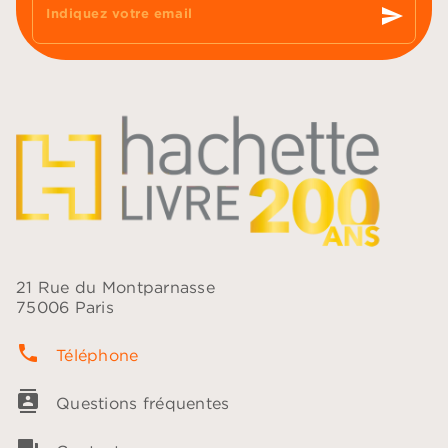
send
Indiquez votre email
21 Rue du Montparnasse
75006 Paris
phone
Téléphone
contacts
Questions fréquentes