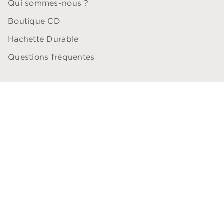
Qui sommes-nous ?
Boutique CD
Hachette Durable
Questions fréquentes
QUESTIONS PROFESSIONNELLES
Blogueurs
Comédiens
Bibliothécaires
Libraires
Professeurs
ACCESSIBILITÉ