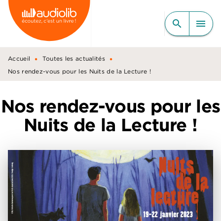
MENU
RECHERCHE
CONTENU
search
menu
PIED DE PAGE
•
•
Accueil
Toutes les actualités
Nos rendez-vous pour les Nuits de la Lecture !
Nos rendez-vous pour les
Nuits de la Lecture !