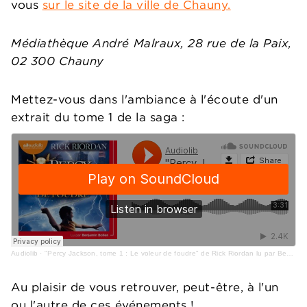
vous
sur le site de la ville de Chauny.
Médiathèque André Malraux, 28 rue de la Paix,
02 300 Chauny
Mettez-vous dans l'ambiance à l'écoute d'un
extrait du tome 1 de la saga :
Audiolib
·
"Percy Jackson, tome 1 : Le voleur de foudre" de Rick Riordan lu par Benjamin Bollen
Au plaisir de vous retrouver, peut-être, à l'un
ou l'autre de ces événements !