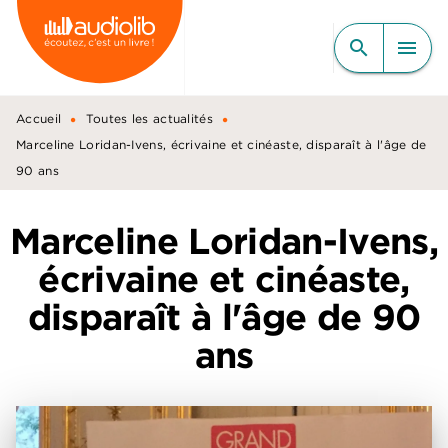
MENU
RECHERCHE
CONTENU
search
menu
PIED DE PAGE
•
•
Accueil
Toutes les actualités
Marceline Loridan-Ivens, écrivaine et cinéaste, disparaît à l'âge de
90 ans
Marceline Loridan-Ivens,
écrivaine et cinéaste,
disparaît à l'âge de 90
ans