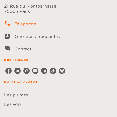
21 Rue du Montparnasse
75006 Paris
phone
Téléphone
contacts
Questions fréquentes
question_answer
Contact
NOS RÉSEAUX
NOTRE CATALOGUE
Les plumes
Les voix