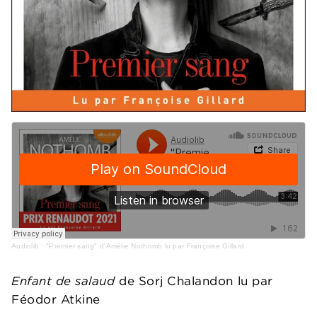
Audiolib
·
"Premier sang" d'Amélie Nothomb lu par Françoise Gillard
Enfant de salaud
de Sorj Chalandon lu par
Féodor Atkine