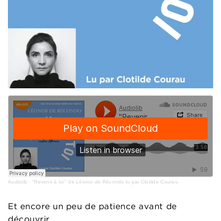
Audiolib
·
"Revenir à toi" de Léonor de Récondo lu par Clotilde Courau
Et encore un peu de patience avant de
découvrir...