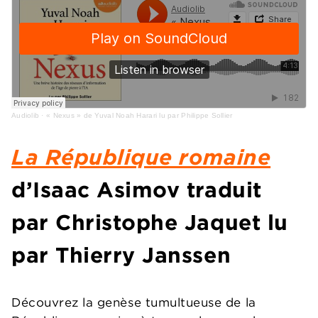
Audiolib
·
« Nexus » de Yuval Noah Harari lu par Philippe Sollier
La République romaine
d’Isaac Asimov traduit
par Christophe Jaquet lu
par Thierry Janssen
Découvrez la genèse tumultueuse de la