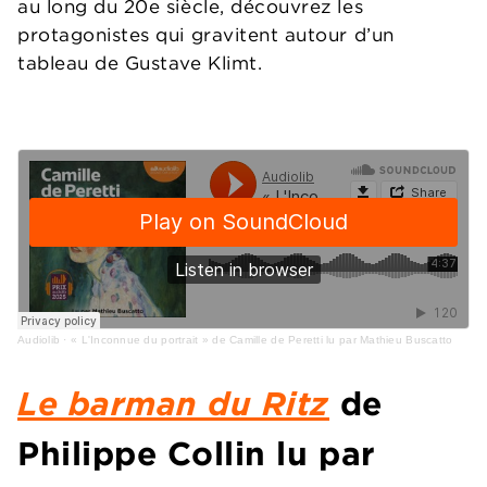
au long du 20e siècle, découvrez les
protagonistes qui gravitent autour d’un
tableau de Gustave Klimt.
Audiolib
·
« L'Inconnue du portrait » de Camille de Peretti lu par Mathieu Buscatto
Le barman du Ritz
de
Philippe Collin lu par