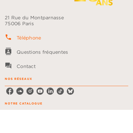
21 Rue du Montparnasse
75006 Paris
phone
Téléphone
contacts
Questions fréquentes
question_answer
Contact
NOS RÉSEAUX
NOTRE CATALOGUE
Les plumes
Les voix