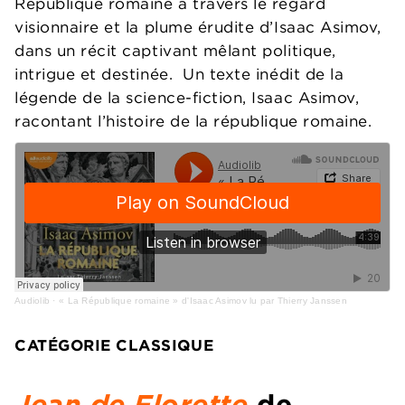
République romaine à travers le regard
visionnaire et la plume érudite d’Isaac Asimov,
dans un récit captivant mêlant politique,
intrigue et destinée. Un texte inédit de la
légende de la science-fiction, Isaac Asimov,
racontant l’histoire de la république romaine.
Audiolib
·
« La République romaine » d'Isaac Asimov lu par Thierry Janssen
CATÉGORIE CLASSIQUE
Jean de Florette
de