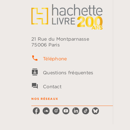
21 Rue du Montparnasse
75006 Paris
phone
Téléphone
contacts
Questions fréquentes
question_answer
Contact
NOS RÉSEAUX