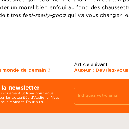
er un moral bien enfoui au fond des chaussette
e titres
feel-really-good
qui va vous changer le
Article suivant
 au monde de demain ?
Auteur : Devriez-vous
 la newsletter
 uniquement utilisée pour vous
Indiquez votre email
ur les actualités d'Audiolib. Vous
 tout moment. Pour plus