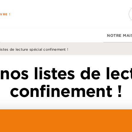
PIED DE PAGE
VRE !
NOTRE MAI
stes de lecture spécial confinement !
os listes de lec
confinement !