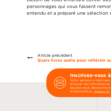
personnages qui vous fassent remont
entendu et a préparé une sélection d
Article précédent
Quels livres audio pour réfléchir
Inscrivez-vous à
Votre adresse e-mail sera
envoyer des informations s
pouvez vous désinscrire à
d’informations,
cliquez ici
.