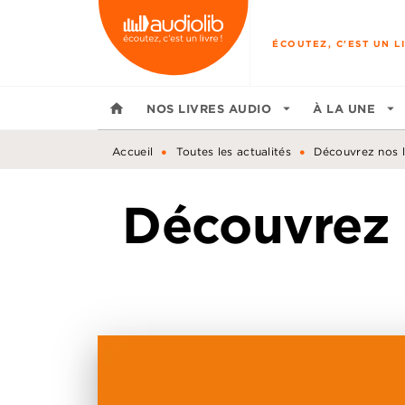
MENU
RECHERCHE
CONTENU
ÉCOUTEZ, C'EST UN LI
home
NOS LIVRES AUDIO
arrow_drop_down
À LA UNE
arrow_drop_down
•
•
Accueil
Toutes les actualités
Découvrez nos li
Découvrez n