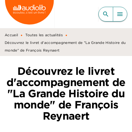
MENU
RECHERCHE
CONTENU
search
menu
PIED DE PAGE
•
•
Accueil
Toutes les actualités
Découvrez le livret d'accompagnement de "La Grande Histoire du
monde" de François Reynaert
Découvrez le livret
d'accompagnement de
"La Grande Histoire du
monde" de François
Reynaert