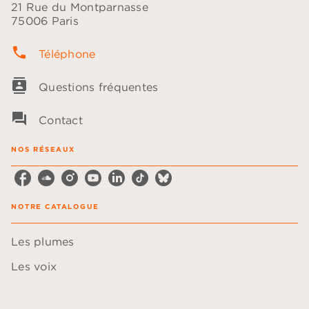
21 Rue du Montparnasse
75006 Paris
phone
Téléphone
contacts
Questions fréquentes
question_answer
Contact
NOS RÉSEAUX
NOTRE CATALOGUE
Les plumes
Les voix