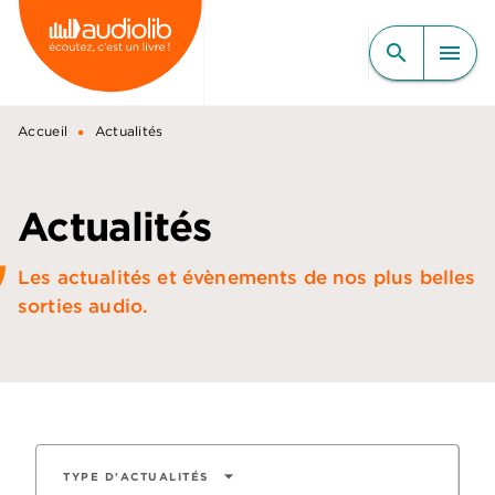
MENU
RECHERCHE
CONTENU
search
menu
PIED DE PAGE
•
Accueil
Actualités
Actualités
Les actualités et évènements de nos plus belles
sorties audio.
arrow_drop_down
TYPE D'ACTUALITÉS