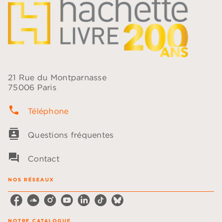
21 Rue du Montparnasse
75006 Paris
phone
Téléphone
contacts
Questions fréquentes
question_answer
Contact
NOS RÉSEAUX
NOTRE CATALOGUE