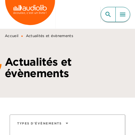
MENU
RECHERCHE
CONTENU
search
menu
PIED DE PAGE
•
Accueil
Actualités et évènements
Actualités et
évènements
arrow_drop_down
TYPES D'ÉVÈNEMENTS