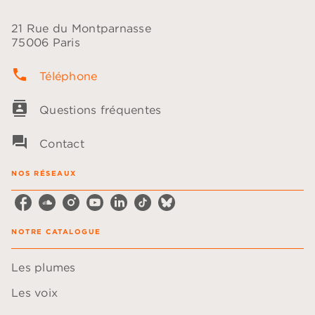
21 Rue du Montparnasse
75006 Paris
phone
Téléphone
contacts
Questions fréquentes
question_answer
Contact
NOS RÉSEAUX
NOTRE CATALOGUE
Les plumes
Les voix