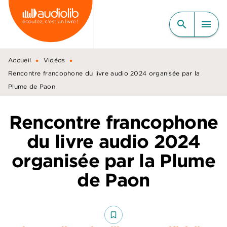
MENU
RECHERCHE
CONTENU
search
menu
PIED DE PAGE
•
•
Accueil
Vidéos
Rencontre francophone du livre audio 2024 organisée par la
Plume de Paon
Rencontre francophone
du livre audio 2024
organisée par la Plume
de Paon
bookmark_border