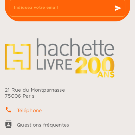
send
Indiquez votre email
21 Rue du Montparnasse
75006 Paris
phone
Téléphone
contacts
Questions fréquentes