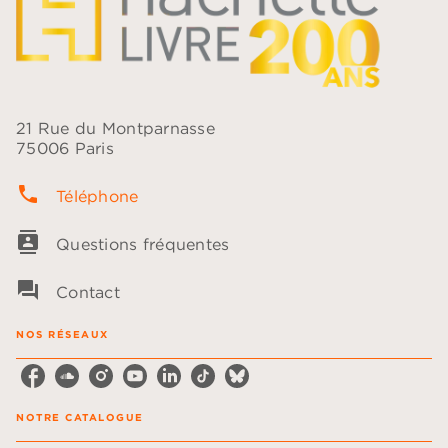
21 Rue du Montparnasse
75006 Paris
phone
Téléphone
contacts
Questions fréquentes
question_answer
Contact
NOS RÉSEAUX
NOTRE CATALOGUE