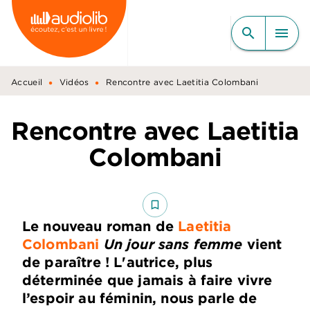
MENU
RECHERCHE
CONTENU
search
menu
PIED DE PAGE
•
•
Accueil
Vidéos
Rencontre avec Laetitia Colombani
Rencontre avec Laetitia
Colombani
bookmark_border
Le nouveau roman de
Laetitia
Colombani
Un jour sans femme
vient
de paraître ! L'autrice, plus
déterminée que jamais à faire vivre
l’espoir au féminin, nous parle de