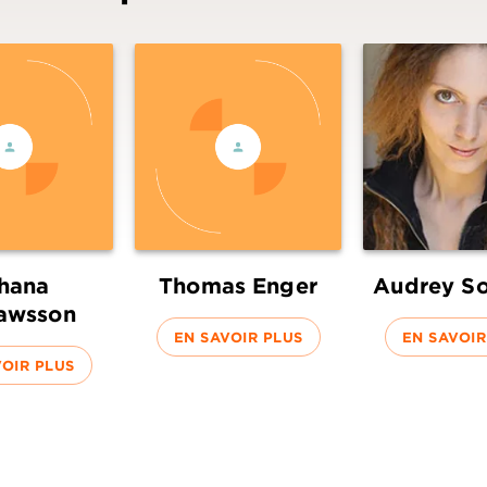
hana
Thomas Enger
Audrey So
awsson
EN SAVOIR PLUS
EN SAVOIR
VOIR PLUS