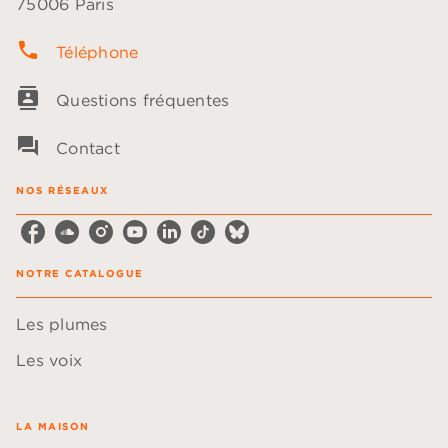
75006 Paris
phone
Téléphone
contacts
Questions fréquentes
question_answer
Contact
NOS RÉSEAUX
NOTRE CATALOGUE
Les plumes
Les voix
LA MAISON