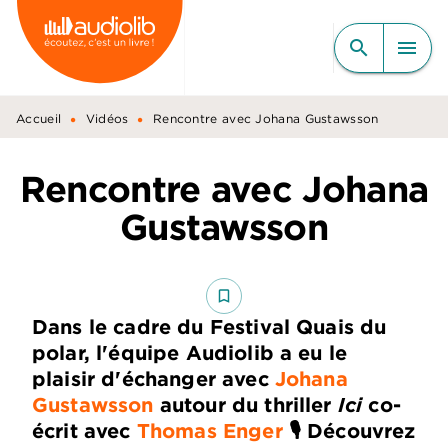
MENU
RECHERCHE
CONTENU
search
menu
PIED DE PAGE
•
•
Accueil
Vidéos
Rencontre avec Johana Gustawsson
Rencontre avec Johana
Gustawsson
bookmark_border
Dans le cadre du Festival Quais du
polar, l'équipe Audiolib a eu le
plaisir d'échanger avec
Johana
Gustawsson
autour du thriller
Ici
co-
écrit avec
Thomas Enger
🎙️ Découvrez