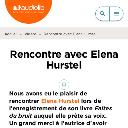
MENU
RECHERCHE
CONTENU
search
menu
PIED DE PAGE
•
•
Accueil
Vidéos
Rencontre avec Elena Hurstel
Rencontre avec Elena
Hurstel
bookmark_border
Nous avons eu le plaisir de
rencontrer ‪
Elena Hurstel‬
lors de
l'enregistrement de son livre
Faites
du bruit
auquel elle prête sa voix.
Un grand merci à l'autrice d'avoir