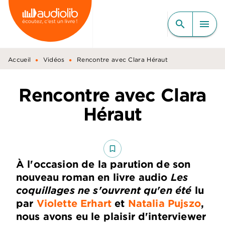
MENU
RECHERCHE
CONTENU
search
menu
PIED DE PAGE
•
•
Accueil
Vidéos
Rencontre avec Clara Héraut
Rencontre avec Clara
Héraut
bookmark_border
À l'occasion de la parution de son
nouveau roman en livre audio
Les
coquillages ne s'ouvrent qu'en été
lu
par
Violette Erhart
et
Natalia Pujszo
,
nous avons eu le plaisir d'interviewer