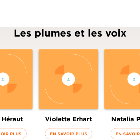
Les plumes et les voix
 Héraut
Violette Erhart
Natalia 
VOIR PLUS
EN SAVOIR PLUS
EN SAVOIR