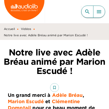
MENU
RECHERCHE
CONTENU
search
menu
PIED DE PAGE
•
•
Accueil
Vidéos
Notre live avec Adèle Bréau animé par Marion Escudé !
Notre live avec Adèle
Bréau animé par Marion
Escudé !
bookmark_border
Un grand merci à
Adèle Bréau
,
Marion Escudé
et
Clémentine
Domptail
pour ce beau moment de