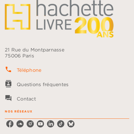
21 Rue du Montparnasse
75006 Paris
phone
Téléphone
contacts
Questions fréquentes
question_answer
Contact
NOS RÉSEAUX