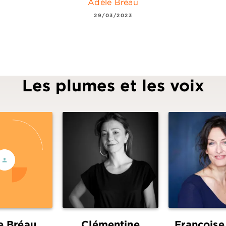
Adèle Bréau
29/03/2023
Les plumes et les voix
e Bréau
Clémentine
Françoise