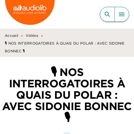
MENU
RECHERCHE
CONTENU
search
menu
PIED DE PAGE
•
•
Accueil
Vidéos
🎙️ NOS INTERROGATOIRES À QUAIS DU POLAR : AVEC SIDONIE
BONNEC 🎙️
🎙️ NOS
INTERROGATOIRES À
QUAIS DU POLAR :
AVEC SIDONIE BONNEC
🎙️