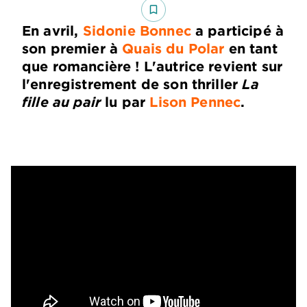
bookmark_border
En avril,
Sidonie Bonnec
a participé à
son premier à
Quais du Polar
en tant
que romancière ! L'autrice revient sur
l'enregistrement de son thriller
La
fille au pair
lu par
Lison Pennec
.