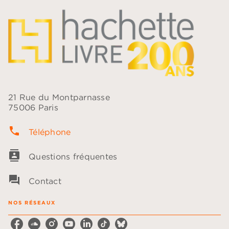
21 Rue du Montparnasse
75006 Paris
phone
Téléphone
contacts
Questions fréquentes
question_answer
Contact
NOS RÉSEAUX