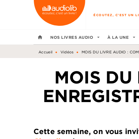
MENU
RECHERCHE
CONTENU
ÉCOUTEZ, C'EST UN LI
home
NOS LIVRES AUDIO
arrow_drop_down
À LA UNE
arrow_drop_down
•
•
Accueil
Vidéos
MOIS DU LIVRE AUDIO : CO
MOIS DU
ENREGISTR
Cette semaine, on vous inv