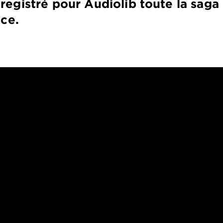
egistré pour Audiolib toute la saga
ice.