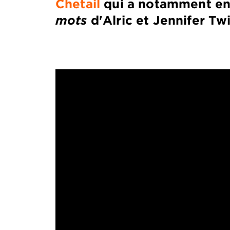
Chetail
qui a notamment enr
mots
d'Alric et Jennifer Tw