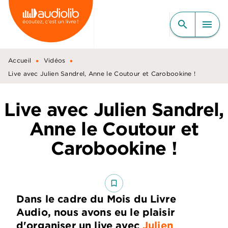
MENU
RECHERCHE
CONTENU
search
menu
PIED DE PAGE
•
•
Accueil
Vidéos
Live avec Julien Sandrel, Anne le Coutour et Carobookine !
Live avec Julien Sandrel,
Anne le Coutour et
Carobookine !
bookmark_border
Dans le cadre du Mois du Livre
Audio, nous avons eu le plaisir
d'organiser un live avec
Julien