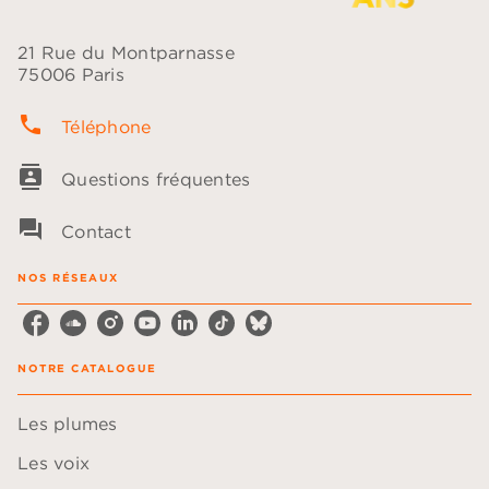
21 Rue du Montparnasse
75006 Paris
phone
Téléphone
contacts
Questions fréquentes
question_answer
Contact
NOS RÉSEAUX
NOTRE CATALOGUE
Les plumes
Les voix