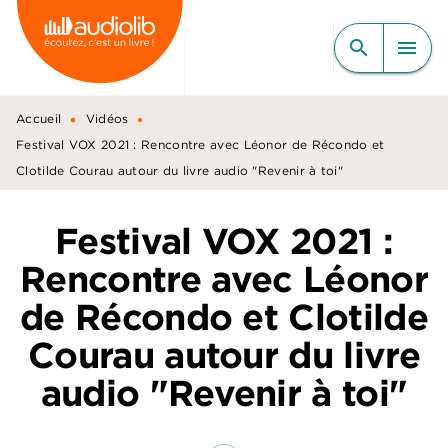
MENU
RECHERCHE
CONTENU
search
menu
PIED DE PAGE
•
•
Accueil
Vidéos
Festival VOX 2021 : Rencontre avec Léonor de Récondo et
Clotilde Courau autour du livre audio "Revenir à toi"
Festival VOX 2021 :
Rencontre avec Léonor
de Récondo et Clotilde
Courau autour du livre
audio "Revenir à toi"