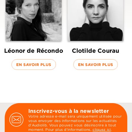
Léonor de Récondo
Clotilde Courau
EN SAVOIR PLUS
EN SAVOIR PLUS
Inscrivez-vous à la newsletter
Votre adresse e-mail sera uniquement utilisée pour
vous envoyer des informations sur les actualités
d'Audiolib. Vous pouvez vous désinscrire à tout
moment. Pour plus d’informations,
cliquez ici
.