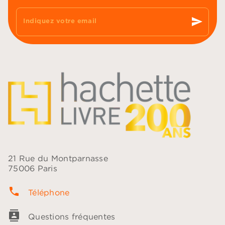
send
Indiquez votre email
21 Rue du Montparnasse
75006 Paris
phone
Téléphone
contacts
Questions fréquentes