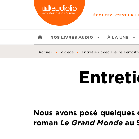
MENU
RECHERCHE
CONTENU
ÉCOUTEZ, C'EST UN LI
home
NOS LIVRES AUDIO
arrow_drop_down
À LA UNE
arrow_drop_down
•
•
Accueil
Vidéos
Entretien avec Pierre Lemaitr
Entret
Nous avons posé quelques 
roman
Le Grand Monde
au S