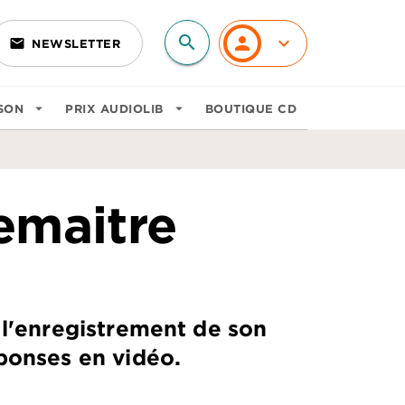
search
personn
keyboard_arrow_down
email
NEWSLETTER
search
SON
arrow_drop_down
PRIX AUDIOLIB
arrow_drop_down
BOUTIQUE CD
emaitre
l'enregistrement de son
ponses en vidéo.