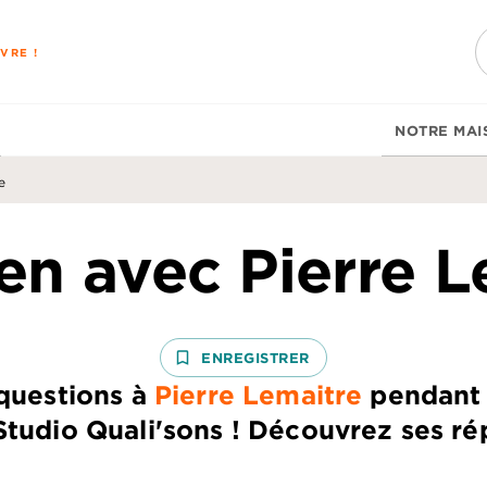
PIED DE PAGE
VRE !
NOTRE MAI
e
ien avec Pierre L
bookmark_border
ENREGISTRER
questions à
Pierre Lemaitre
pendant 
tudio Quali'sons ! Découvrez ses ré