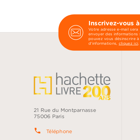
Inscrivez-vous à
Votre adresse e-mail sera
envoyer des informations s
pouvez vous désinscrire à
d’informations,
cliquez ici
.
21 Rue du Montparnasse
75006 Paris
phone
Téléphone